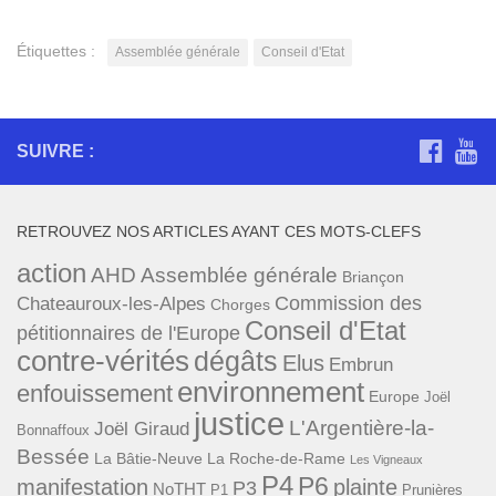
Étiquettes :
Assemblée générale
Conseil d'Etat
SUIVRE :
RETROUVEZ NOS ARTICLES AYANT CES MOTS-CLEFS
action
AHD
Assemblée générale
Briançon
Commission des
Chateauroux-les-Alpes
Chorges
Conseil d'Etat
pétitionnaires de l'Europe
contre-vérités
dégâts
Elus
Embrun
environnement
enfouissement
Europe
Joël
justice
L'Argentière-la-
Joël Giraud
Bonnaffoux
Bessée
La Bâtie-Neuve
La Roche-de-Rame
Les Vigneaux
P4
P6
manifestation
plainte
P3
NoTHT
P1
Prunières