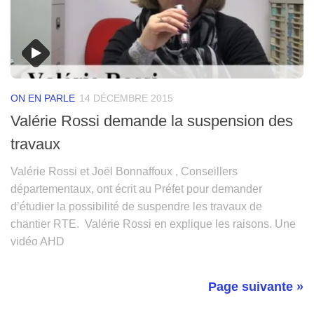
ON EN PARLE
14 DÉCEMBRE 2015
Valérie Rossi demande la suspension des
travaux
Valérie Rossi et Joël Bonnaffoux , Conseillers
départementaux, ont écrit au Préfet pour demander
d’étudier la possibilité de suspendre les travaux de
chantier RTE. Valérie Rossi en explique les raisons. Une
vidéo AHD
Page suivante »