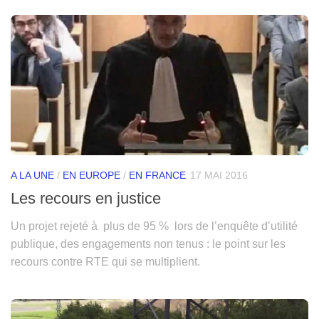
A LA UNE
/
EN EUROPE
/
EN FRANCE
17 MAI 2016
Les recours en justice
Un projet rejeté à plus de 95 % lors de l’enquête d’utilité
publique, des engagements non tenus : le point sur les
recours contre RTE qui se multiplient.