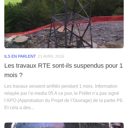
ILS EN PARLENT
21 AVRIL 2016
Les travaux RTE sont-ils suspendus pour 1
mois ?
Les travaux seraient arrêtés pendant 1 mois. Information
relayée par l’e-media 05 A ce jour, le Préfet n’a pas signé
l’APO (Approbation du Projet de l’Ouvrage) de la partie P6.
Et cela a des...