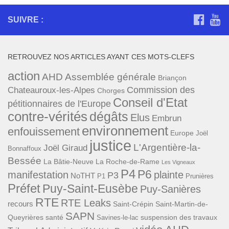
SUIVRE :
RETROUVEZ NOS ARTICLES AYANT CES MOTS-CLEFS
action
AHD
Assemblée générale
Briançon
Commission des
Chateauroux-les-Alpes
Chorges
Conseil d'Etat
pétitionnaires de l'Europe
contre-vérités
dégâts
Elus
Embrun
environnement
enfouissement
Europe
Joël
justice
L'Argentière-la-
Joël Giraud
Bonnaffoux
Bessée
La Bâtie-Neuve
La Roche-de-Rame
Les Vigneaux
P4
P6
manifestation
plainte
P3
NoTHT
P1
Prunières
Préfet
Puy-Saint-Eusèbe
Puy-Sanières
RTE
RTE Leaks
recours
Saint-Crépin
Saint-Martin-de-
SAPN
Queyrières
santé
suspension des travaux
Savines-le-lac