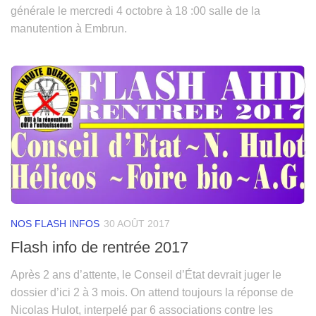
générale le mercredi 4 octobre à 18 :00 salle de la
manutention à Embrun.
NOS FLASH INFOS
30 AOÛT 2017
Flash info de rentrée 2017
Après 2 ans d’attente, le Conseil d’État devrait juger le
dossier d’ici 2 à 3 mois. On attend toujours la réponse de
Nicolas Hulot, interpelé par 6 associations contre les