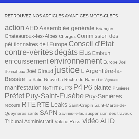
RETROUVEZ NOS ARTICLES AYANT CES MOTS-CLEFS
action
AHD
Assemblée générale
Briançon
Commission des
Chateauroux-les-Alpes
Chorges
Conseil d'Etat
pétitionnaires de l'Europe
contre-vérités
dégâts
Elus
Embrun
environnement
enfouissement
Europe
Joël
justice
L'Argentière-la-
Joël Giraud
Bonnaffoux
Bessée
La Bâtie-Neuve
La Roche-de-Rame
Les Vigneaux
P4
P6
manifestation
plainte
P3
NoTHT
P1
Prunières
Préfet
Puy-Saint-Eusèbe
Puy-Sanières
RTE
RTE Leaks
recours
Saint-Crépin
Saint-Martin-de-
SAPN
Queyrières
santé
suspension des travaux
Savines-le-lac
vidéo AHD
Tribunal Administratif
Valérie Rossi