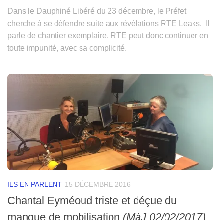
Dans le Dauphiné Libéré du 23 décembre, le Préfet
cherche à se défendre suite aux révélations RTE Leaks. Il
parle de chantier exemplaire. RTE peut donc continuer en
toute impunité, avec sa complicité.
ILS EN PARLENT
15 DÉCEMBRE 2016
Chantal Eyméoud triste et déçue du
manque de mobilisation
(MàJ 02/02/2017)