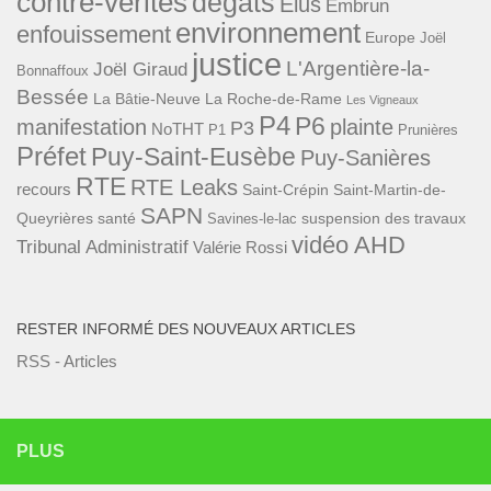
contre-vérités
dégâts
Elus
Embrun
environnement
enfouissement
Europe
Joël
justice
L'Argentière-la-
Joël Giraud
Bonnaffoux
Bessée
La Bâtie-Neuve
La Roche-de-Rame
Les Vigneaux
P4
P6
manifestation
plainte
P3
NoTHT
P1
Prunières
Préfet
Puy-Saint-Eusèbe
Puy-Sanières
RTE
RTE Leaks
recours
Saint-Crépin
Saint-Martin-de-
SAPN
Queyrières
santé
suspension des travaux
Savines-le-lac
vidéo AHD
Tribunal Administratif
Valérie Rossi
RESTER INFORMÉ DES NOUVEAUX ARTICLES
RSS - Articles
PLUS