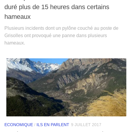
duré plus de 15 heures dans certains
hameaux
Plusieurs incidents dont un pylône couché au poste de
Grisolles ont provoqué une panne dans plusieurs
hameaux.
ECONOMIQUE
/
ILS EN PARLENT
9 JUILLET 2017