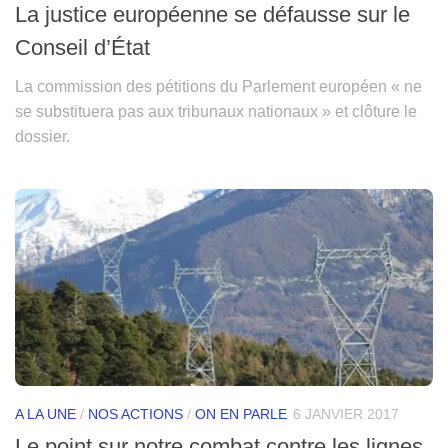
La justice européenne se défausse sur le
Conseil d’État
La commission des pétitions du Parlement européen « ne
se substituera pas aux tribunaux nationaux » et clôture le
dossier.
A LA UNE
/
NOS ACTIONS
/
ON EN PARLE
6 JANVIER 2017
Le point sur notre combat contre les lignes