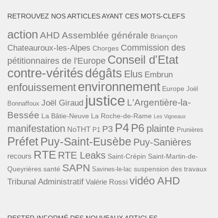
RETROUVEZ NOS ARTICLES AYANT CES MOTS-CLEFS
action
AHD
Assemblée générale
Briançon
Commission des
Chateauroux-les-Alpes
Chorges
Conseil d'Etat
pétitionnaires de l'Europe
contre-vérités
dégâts
Elus
Embrun
environnement
enfouissement
Europe
Joël
justice
L'Argentière-la-
Joël Giraud
Bonnaffoux
Bessée
La Bâtie-Neuve
La Roche-de-Rame
Les Vigneaux
P4
P6
manifestation
plainte
P3
NoTHT
P1
Prunières
Préfet
Puy-Saint-Eusèbe
Puy-Sanières
RTE
RTE Leaks
recours
Saint-Crépin
Saint-Martin-de-
SAPN
Queyrières
santé
suspension des travaux
Savines-le-lac
vidéo AHD
Tribunal Administratif
Valérie Rossi