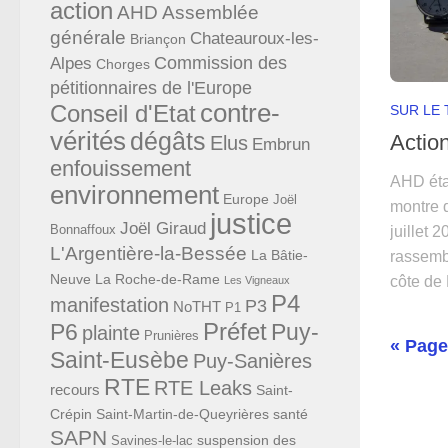
action
AHD
Assemblée
générale
Chateauroux-les-
Briançon
Commission des
Alpes
Chorges
pétitionnaires de l'Europe
contre-
Conseil d'Etat
SUR LE 
vérités
dégâts
Actio
Elus
Embrun
enfouissement
AHD étai
environnement
Europe
Joël
montre 
justice
Joël Giraud
juillet 
Bonnaffoux
L'Argentière-la-Bessée
La Bâtie-
rassemb
Neuve
La Roche-de-Rame
côte de 
Les Vigneaux
P4
manifestation
P3
NoTHT
P1
Préfet
P6
Puy-
plainte
Prunières
« Page
Saint-Eusèbe
Puy-Sanières
RTE
RTE Leaks
recours
Saint-
Crépin
Saint-Martin-de-Queyrières
santé
SAPN
suspension des
Savines-le-lac