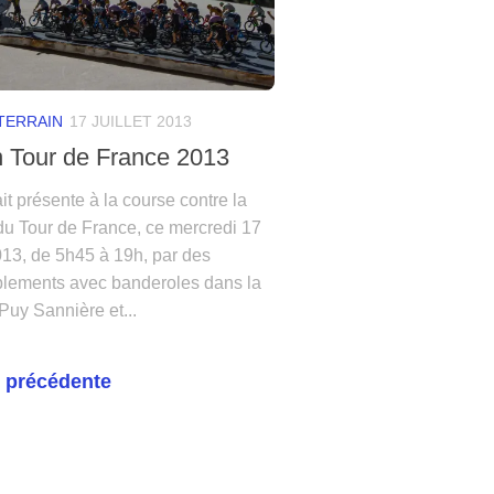
TERRAIN
17 JUILLET 2013
n Tour de France 2013
t présente à la course contre la
du Tour de France, ce mercredi 17
2013, de 5h45 à 19h, par des
lements avec banderoles dans la
Puy Sannière et...
 précédente