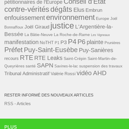
Conseil d'Etat
pétitionnaires de l'Europe
contre-vérités
dégâts
Elus
Embrun
environnement
enfouissement
Europe
Joël
justice
L'Argentière-la-
Joël Giraud
Bonnaffoux
Bessée
La Bâtie-Neuve
La Roche-de-Rame
Les Vigneaux
P4
P6
manifestation
plainte
P3
NoTHT
P1
Prunières
Préfet
Puy-Saint-Eusèbe
Puy-Sanières
RTE
RTE Leaks
recours
Saint-Crépin
Saint-Martin-de-
SAPN
Queyrières
santé
suspension des travaux
Savines-le-lac
vidéo AHD
Tribunal Administratif
Valérie Rossi
RESTER INFORMÉ DES NOUVEAUX ARTICLES
RSS - Articles
PLUS