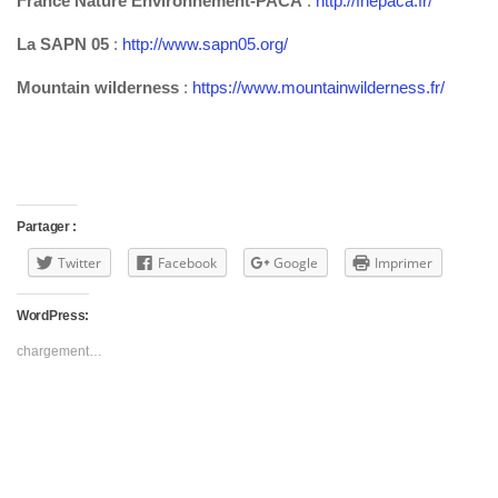
France Nature Environnement-PACA
:
http://fnepaca.fr/
La SAPN 05
:
http://www.sapn05.org/
Mountain wilderness
:
https://www.mountainwilderness.fr/
Partager :
Twitter
Facebook
Google
Imprimer
WordPress:
chargement…