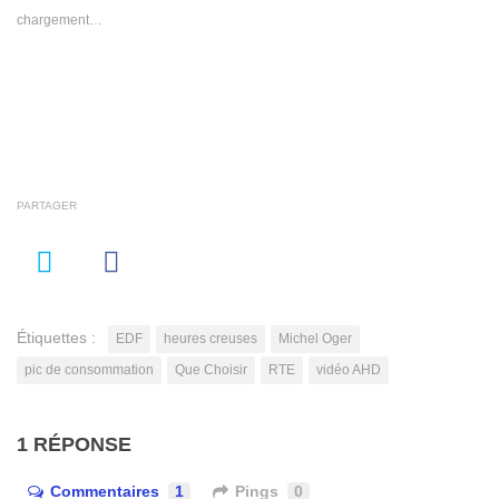
chargement…
PARTAGER
Étiquettes :
EDF
heures creuses
Michel Oger
pic de consommation
Que Choisir
RTE
vidéo AHD
1 RÉPONSE
Commentaires
1
Pings
0