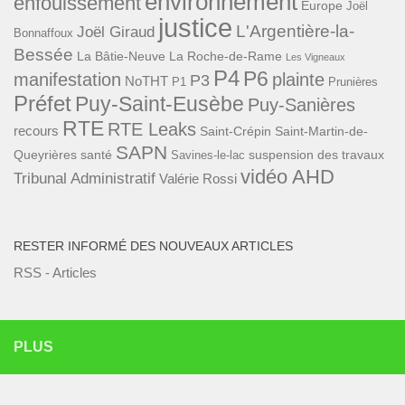
environnement
enfouissement
Europe
Joël
justice
L'Argentière-la-
Joël Giraud
Bonnaffoux
Bessée
La Bâtie-Neuve
La Roche-de-Rame
Les Vigneaux
P4
P6
manifestation
plainte
P3
NoTHT
P1
Prunières
Préfet
Puy-Saint-Eusèbe
Puy-Sanières
RTE
RTE Leaks
recours
Saint-Crépin
Saint-Martin-de-
SAPN
Queyrières
santé
suspension des travaux
Savines-le-lac
vidéo AHD
Tribunal Administratif
Valérie Rossi
RESTER INFORMÉ DES NOUVEAUX ARTICLES
RSS - Articles
PLUS