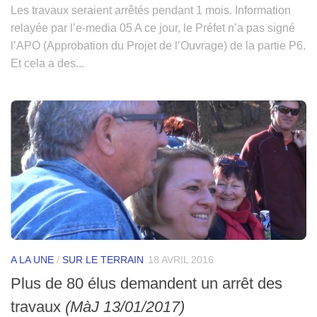
Les travaux seraient arrêtés pendant 1 mois. Information
relayée par l’e-media 05 A ce jour, le Préfet n’a pas signé
l’APO (Approbation du Projet de l’Ouvrage) de la partie P6.
Et cela a des...
A LA UNE
/
SUR LE TERRAIN
18 AVRIL 2016
Plus de 80 élus demandent un arrêt des
travaux
(MàJ 13/01/2017)