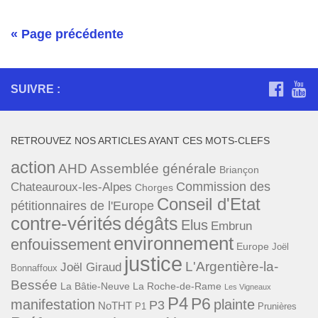
« Page précédente
SUIVRE :
RETROUVEZ NOS ARTICLES AYANT CES MOTS-CLEFS
action
AHD
Assemblée générale
Briançon
Commission des
Chateauroux-les-Alpes
Chorges
Conseil d'Etat
pétitionnaires de l'Europe
contre-vérités
dégâts
Elus
Embrun
environnement
enfouissement
Europe
Joël
justice
L'Argentière-la-
Joël Giraud
Bonnaffoux
Bessée
La Bâtie-Neuve
La Roche-de-Rame
Les Vigneaux
P4
P6
manifestation
plainte
P3
NoTHT
P1
Prunières