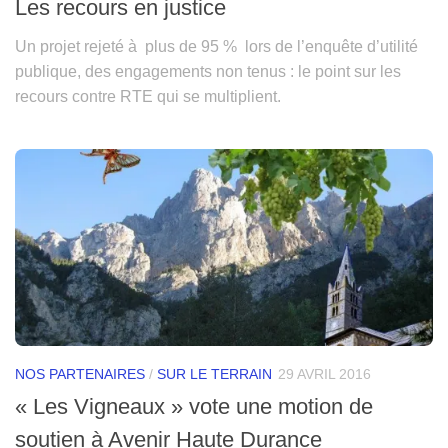
Les recours en justice
Un projet rejeté à plus de 95 % lors de l’enquête d’utilité
publique, des engagements non tenus : le point sur les
recours contre RTE qui se multiplient.
NOS PARTENAIRES
/
SUR LE TERRAIN
29 AVRIL 2016
« Les Vigneaux » vote une motion de
soutien à Avenir Haute Durance