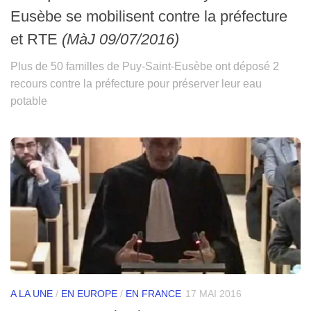
Eusèbe se mobilisent contre la préfecture
et RTE
(MàJ 09/07/2016)
Plus de 50 familles de Puy-Saint-Eusèbe ont déposé 2
recours contre la préfecture pour préserver leur eau
potable
A LA UNE
/
EN EUROPE
/
EN FRANCE
17 MAI 2016